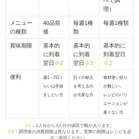
べて調
理）
メニュー
40品前
毎週1種
毎週1種類
の種類
後
類
賞味期限
基本的
基本的
基本的に
に到着
に到着
到着翌日
翌日
※2
翌日
※2
※2
便利
週1～2日く
日々の献立
食材使い切り
らいは手抜
を考えるの
が難しい、
きしたい方
が大変な方
レシピのバリ
エーションが
多くない方
※1
：2人分から3人分の値段で幅があります。
※2
：調理後の消費期限は異なります。実際の期限はレシピを必
ずご参照ください。