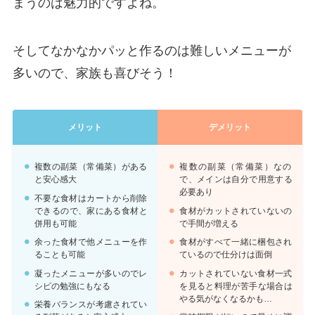
まうのは魅力的ですよね。
そしてなかなかパッと作るのは難しいメニューが
多いので、家族も喜びそう！
メリット
デメリット
複数の副菜（常備菜）がある
複数の副菜（常備菜）なの
と安心感大
で、メインは自分で用意する
必要あり
不要な食材はカートから削除
できるので、家にある食材と
食材がカットされていないの
併用も可能
で手間が増える
余った食材で他メニューを作
食材がすべて一緒に梱包され
ることも可能
ているので仕分けは面倒
凝ったメニューが多いのでレ
カットされていない食材一式
シピの勉強にもなる
を見ると料理が苦手な場合は
やる気がなくなるかも…
栄養バランスが考慮されてい