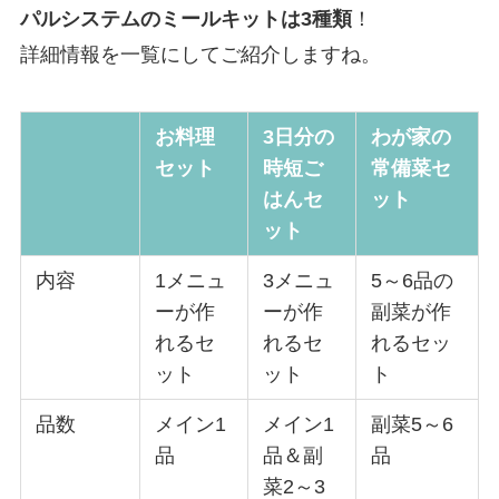
パルシステムのミールキットは3種類
！
詳細情報を一覧にしてご紹介しますね。
お料理
3日分の
わが家の
セット
時短ご
常備菜セ
はんセ
ット
ット
内容
1メニュ
3メニュ
5～6品の
ーが作
ーが作
副菜が作
れるセ
れるセ
れるセッ
ット
ット
ト
品数
メイン1
メイン1
副菜5～6
品
品＆副
品
菜2～3