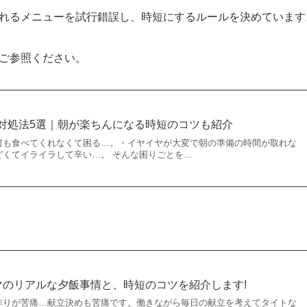
れるメニューを試行錯誤し、時短にするルールを決めています
ご参照ください。
対処法5選｜朝が楽ちんになる時短のコツも紹介
何も食べてくれなくて困る…。・イヤイヤが大変で朝の準備の時間が取れな
どくてイライラして辛い…。 そんな困りごとを…
マのリアルな夕飯事情と、時短のコツを紹介します!
作りが苦痛…献立決めも苦痛です。働きながら毎日の献立を考えてタイトな