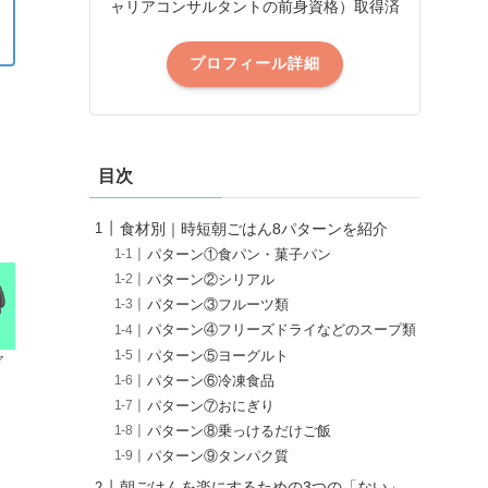
ャリアコンサルタントの前身資格）取得済
プロフィール詳細
目次
食材別｜時短朝ごはん8パターンを紹介
パターン①食パン・菓子パン
パターン②シリアル
パターン③フルーツ類
パターン④フリーズドライなどのスープ類
パターン⑤ヨーグルト
マ
パターン⑥冷凍食品
パターン⑦おにぎり
パターン⑧乗っけるだけご飯
パターン⑨タンパク質
朝ごはんを楽にするための3つの「ない」