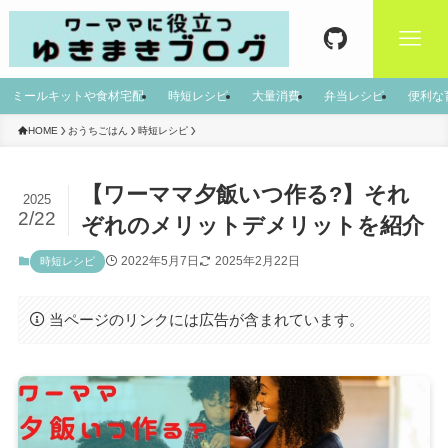
ミールキットや食材宅配
時短レシピ
大量消費
弁当レシピ
便利な
HOME
おうちごはん
時短レシピ
【ワーママ夕飯いつ作る?】それ
2025
2/22
ぞれのメリットデメリットを紹介
2022年5月7日
2025年2月22日
時短レシピ
当ページのリンクには広告が含まれています。