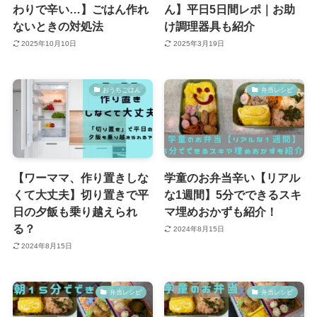
わりで辛い…】ごはん作れ
ん】平日5日間レポ｜お助
ないときの対処法
け調理器具も紹介
2025年10月10日
2025年3月19日
おうちごはん
弁当レシピ
【ワーママ、作り置きしな
学童のお弁当辛い【リアル
くて大丈夫】切り置きで平
な1週間】5分でできるスキ
日の夕飯も乗り越えられ
マ埋めおかずも紹介！
る？
2024年8月15日
2024年8月15日
弁当レシピ
弁当レシピ