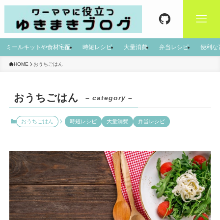
ミールキットや食材宅配
時短レシピ
大量消費
弁当レシピ
便利な
HOME
おうちごはん
おうちごはん
– category –
おうちごはん
時短レシピ
大量消費
弁当レシピ