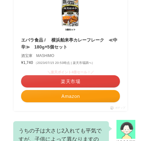
エバラ食品 / 横浜舶来亭カレーフレーク ≪中
辛≫ 180g×5個セット
酒宝庫 MASHIMO
¥1,740
（2023/07/15 20:53時点 | 楽天市場調べ）
＼楽天ポイント4倍セール！／
楽天市場
Amazon
ポチップ
うちの子は大さじ2入れても平気で
すが、子供によって異なりますの