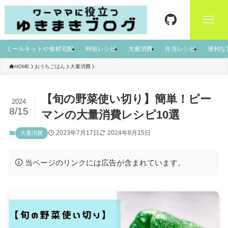
ミールキットや食材宅配
時短レシピ
大量消費
弁当レシピ
便利な
HOME
おうちごはん
大量消費
【旬の野菜使い切り】簡単！ピー
2024
8/15
マンの大量消費レシピ10選
2023年7月17日
2024年8月15日
大量消費
当ページのリンクには広告が含まれています。