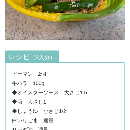
レシピ
（2人分）
ピーマン 2個
牛バラ 100g
◆オイスターソース 大さじ1.5
◆酒 大さじ1
◆しょうゆ 小さじ1/2
白いりごま 適量
サラダ油 適量