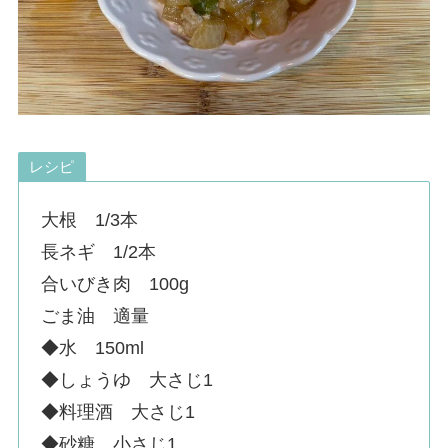
レシピ
大根 1/3本
長ネギ 1/2本
合いびき肉 100g
ごま油 適量
◆水 150ml
◆しょうゆ 大さじ1
◆料理酒 大さじ1
◆砂糖 小さじ1