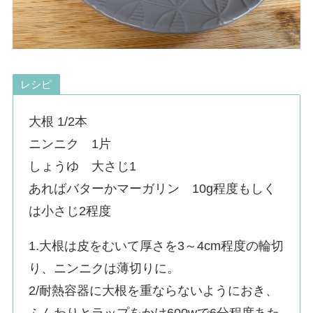
レシピ
大根 1/2本
ニンニク 1片
しょうゆ 大さじ1
あればバターかマーガリン 10g程度もしく
は小さじ2程度
1.大根は皮をむいて厚さを3～4cm程度の輪切
り、ニンニクは薄切りに。
2/耐熱容器に大根を重ならないようにおき、