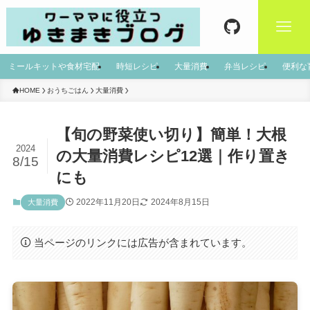
ミールキットや食材宅配
時短レシピ
大量消費
弁当レシピ
便利な
HOME
おうちごはん
大量消費
【旬の野菜使い切り】簡単！大根
2024
の大量消費レシピ12選｜作り置き
8/15
にも
2022年11月20日
2024年8月15日
大量消費
当ページのリンクには広告が含まれています。