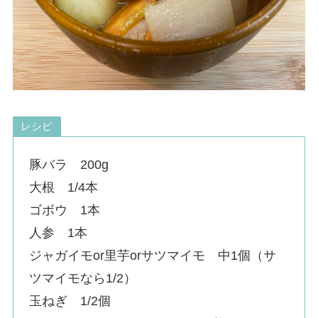
レシピ
豚バラ 200g
大根 1/4本
ゴボウ 1本
人参 1本
ジャガイモor里芋orサツマイモ 中1個（サ
ツマイモなら1/2）
玉ねぎ 1/2個