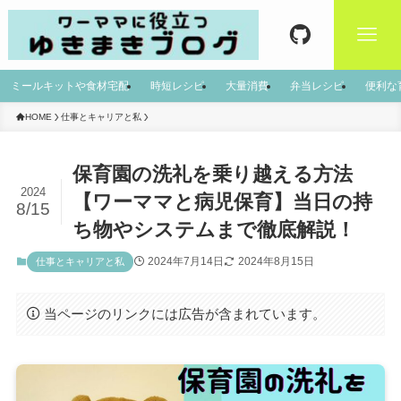
ミールキットや食材宅配
時短レシピ
大量消費
弁当レシピ
便利な
HOME
仕事とキャリアと私
保育園の洗礼を乗り越える方法
2024
【ワーママと病児保育】当日の持
8/15
ち物やシステムまで徹底解説！
2024年7月14日
2024年8月15日
仕事とキャリアと私
当ページのリンクには広告が含まれています。