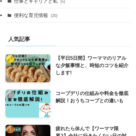
仕事とキャリアと私
(5)
便利な育児情報
(20)
人気記事
【平日5日間】ワーママのリアル
な夕飯事情と、時短のコツを紹介
します!
コープデリの仕組みや料金を徹底
解説！おうちコープとの違いも
疲れたら休んで【ワーママ限
界?】会社に行きたくない日の対